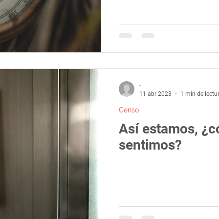
-
11 abr 2023
1 min de lectu
Censo
Así estamos, ¿
sentimos?