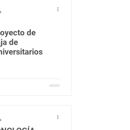
a
oyecto de
ja de
iversitarios
a