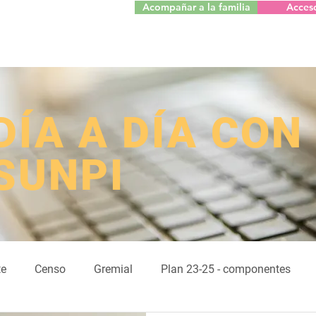
Acompañar a la familia
Acces
​DÍA A DÍA CON
SUNPI
te
Censo
Gremial
Plan 23-25 - componentes