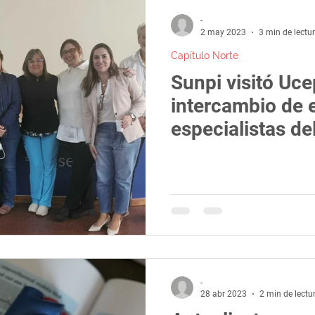
-
2 may 2023
3 min de lectu
Capítulo Norte
Sunpi visitó Uc
intercambio de 
especialistas del
-
28 abr 2023
2 min de lectu