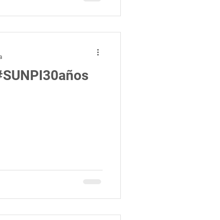
a
s #SUNPI30años