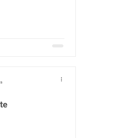
ra
te