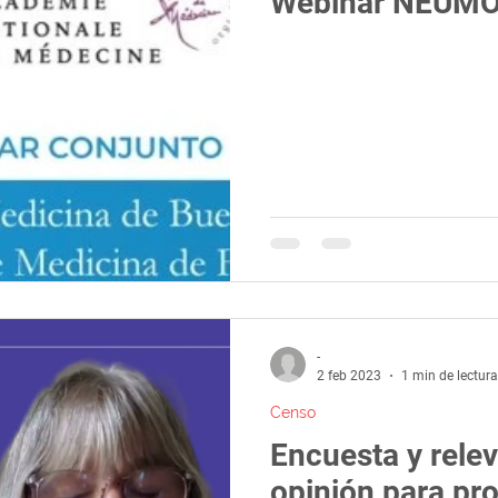
Webinar NEUM
-
2 feb 2023
1 min de lectura
Censo
Encuesta y rele
opinión para pro