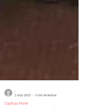
-
2 may 2023
3 min de lectura