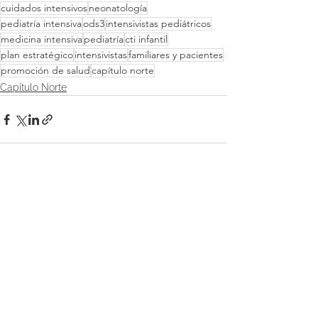
cuidados intensivos
neonatología
pediatría intensiva
ods3
intensivistas pediátricos
medicina intensiva
pediatría
cti infantil
plan estratégico
intensivistas
familiares y pacientes
promoción de salud
capítulo norte
Capítulo Norte
Ver todo
Entradas recientes