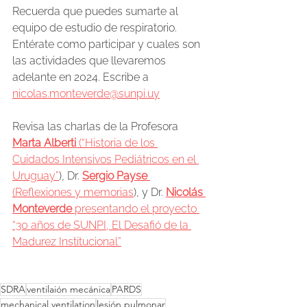
Recuerda que puedes sumarte al 
equipo de estudio de respiratorio. 
Entérate como participar y cuales son 
las actividades que llevaremos 
adelante en 2024. Escribe a 
nicolas.monteverde@sunpi.uy
Revisa las charlas de la Profesora 
Marta Alberti 
(“Historia de los 
Cuidados Intensivos Pediátricos en el 
Uruguay”
), Dr. 
Sergio Payse
(Reflexiones y memorias
), y Dr. 
Nicolás 
Monteverde
 presentando el proyecto 
“30 años de SUNPI, El Desafió de la 
Madurez Institucional”
SDRA
ventilaión mecánica
PARDS
mechanical ventilation
lesión pulmonar