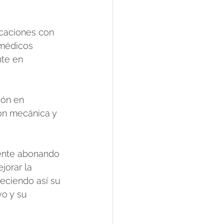
icaciones con 
 médicos 
nte en 
ión en 
ón mecánica y 
mente abonando 
jorar la 
aleciendo así su 
vo y su 