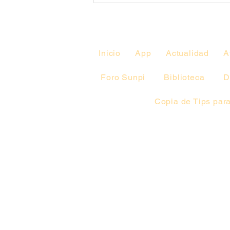
Anuales de la UCIN-CHPR.
Facultad de Medicina-
UDELAR
Inicio
App
Actualidad
A
Foro Sunpi
Biblioteca
D
Copia de Tips para