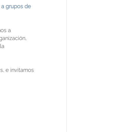
 a grupos de 
os a 
ganización, 
la 
, e invitamos 