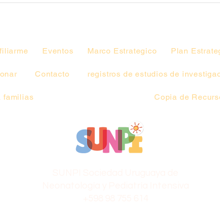
Académica.
filiarme
Eventos
Marco Estrategico
Plan Estrate
onar
Contacto
registros de estudios de investiga
 familias
Copia de Recurso
SUNPI Sociedad Uruguaya de
Neonatología y Pediatría Intensiva
+598 98 755 614