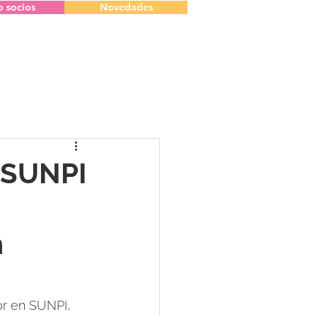
o socios
Novedades
- SUNPI
n
or en SUNPI, 