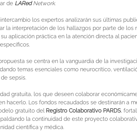
ar de 
LARed 
Network. 
ntercambio los expertos analizarán sus últimas publ
itar la interpretación de los hallazgos por parte de los
su aplicación práctica en la atención directa al pacie
específicos.
 propuesta se centra en la vanguardia de la investigac
dando temas esenciales como neurocrítico, ventilaci
 de sepsis.
ividad gratuita, los que deseen colaborar económica
den hacerlo. Los fondos recaudados se destinarán a me
delo gratuito del 
Registro Colaborativo PARDS
, fort
espaldando la continuidad de este proyecto colaborati
idad científica y médica.