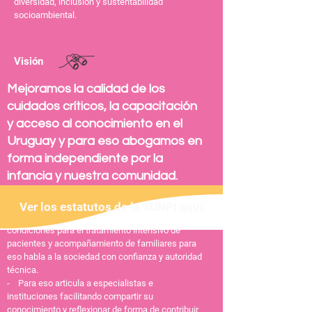
diversidad, inclusión y sustentabilidad
socioambiental.
Visión
Mejoramos la calidad de los
cuidados críticos, la capacitación
y acceso al conocimiento en el
Uruguay y para eso abogamos en
forma independiente por la
infancia y nuestra comunidad.
- SUNPI es una organización independiente que
Ver los estatutos de la SUNPI
aquí
tiene la vocación de mejorar la salud, atención y
condiciones para el tratamiento intensivo de
pacientes y acompañamiento de familiares para
eso habla a la sociedad con confianza y autoridad
técnica.
- Para eso articula a especialistas e
instituciones facilitando compartir su
conocimiento y reflexionar de forma de contribuir