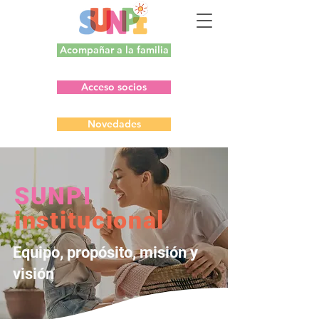
Acompañar a la familia
Acceso socios
Novedades
SUNPI
institucional
Equipo, propósito, misión y
visión