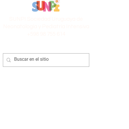
SUNPI Sociedad Uruguaya de
Neonatología y Pediatría Intensiva
+598 98 755 614
Los conceptos y opiniones en este sitio web y
los conexos, así como los contenidos en
archivos multimedia publicados aquí, son de
responsabilidad exclusiva de quienes los
formulan. En ningún caso debe considerarse
que reflejan los puntos de vista de la
Sociedad Uruguaya de Neonatología y
Pediatría Intensiva.