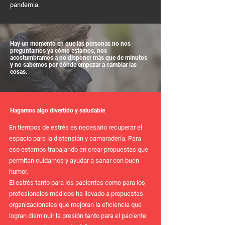
pandemia.
Hay un momento en que las personas no nos
preguntamos ya cómo estamos, nos
acostumbramos a no disponer más que de minutos
y no sabemos por dónde empezar a cambiar las
cosas.
Hagamos algo divertido y saludable
En tiempos de estrés es necesario recuperar el
espacio para la distensión y camaradería. Para
eso estamos trabajando en crear propuestas que
permitan cuidarnos y ayudar a sanar con buen
humor.
El estrés tanto para los pacientes como para los
profesionales médicos ha llevado a propuestas
organizacionales que mejoran la eficiencia que
logran disminuir la presión tanto para el paciente