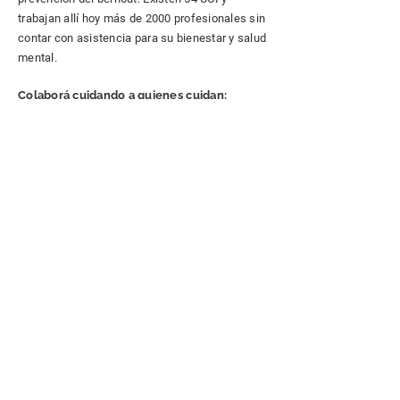
trabajan allí hoy más de 2000 profesionales sin
contar con asistencia para su bienestar y salud
mental.
Colaborá cuidando a quienes cuidan:
Apadriná a un integrante del equipo de
salud.
Transferencia bancaria ITAU
Doná mediante transferencia bancaria a
nuestra cuenta ITAU.
Cuenta corriente pesos ITAU
Número 953049
Caja de ahorro dólares ITAU Número
8415408
Monto único Mercado Pago