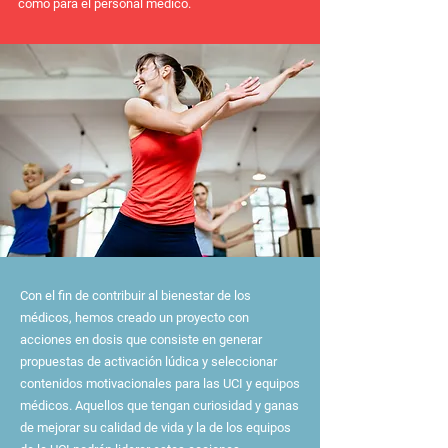
como para el personal médico.
Con el fin de contribuir al bienestar de los
médicos, hemos creado un proyecto con
acciones en dosis que consiste en generar
propuestas de activación lúdica y seleccionar
contenidos motivacionales para las UCI y equipos
médicos. Aquellos que tengan curiosidad y ganas
de mejorar su calidad de vida y la de los equipos