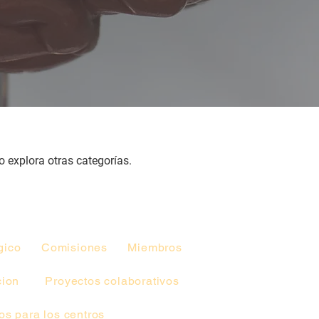
o explora otras categorías.
gico
Comisiones
Miembros
cion
Proyectos colaborativos
s para los centros