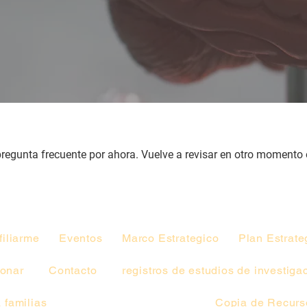
pregunta frecuente por ahora. Vuelve a revisar en otro momento 
filiarme
Eventos
Marco Estrategico
Plan Estrate
onar
Contacto
registros de estudios de investiga
 familias
Copia de Recurso