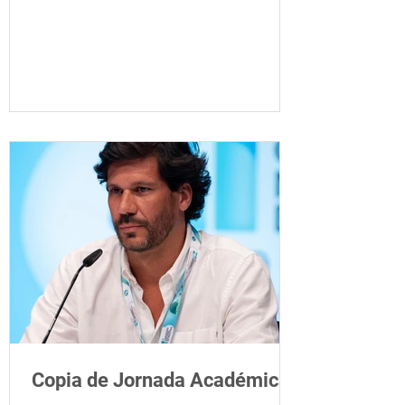
anuales-de-la-ucin-chpr-facultad-de-
medicina-udelar Sumate a la discusión
con 2 referentes internacionales Desde
Phoenix y Fenotipos de Sepsis pediátrica
a la Inteligencia Artificial en UCIP, y desde
el rol de bases de datos en investigación
hasta Cetoacidosis Diabética y Sobreuso
de CNAF en UCIP. Formato híbrido •⁠
⁠Presencial
Copia de Jornada Académica.