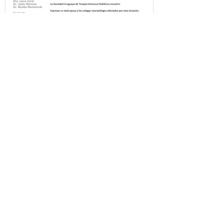
Posición.
Sociedad Uruguaya de Neonatología y
Pediatría Intensiva Montevideo, 7 de
noviembre de 2025 Visto: El anuncio de
cierre súbito e inesperado de la Unidad
Neonatal de CUDAM, previsto para el 31
de enero de 2026. El despido de los
médicos neonatólogos de dicha Unidad y
la incertidumbre laboral del personal de
enfermería. La decisión de que los recién
nacidos con patologías vinculadas a su
prematurez sean atendidos por médicos
no especializados en neonatología.
Considerando La vul