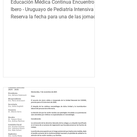
Educación Médica Continua Encuentro
Ibero - Uruguayo de Pediatría Intensiva
Reserva la fecha para una de las jornadas
destacadas de noviembre 2025 junto a
expertos internacionales. (próximamente
inscripciones) Cuándo: Miércoles 26 de
noviembre 2025 (hora 8:30) Dónde:
Anfiteatro Central Mauricio Gajer, CHPR.
Montevideo Programa 8:30 Presentación
8:45 Todas las hipoxemias son SDRA?
Dra. Yolanda Lopez – Fernandez
(España) 9:45 Como implementar un
sistema nacional