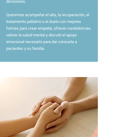
decisiones.
Queremos acompañar el alta, la recuperación, el
tratamiento paliativo o el duelo con mejores
formas para crear empatía, ofrecer condolencias,
valorar la salud mental y discutir el apoyo
emocional necesario para dar consuela a
pacientes y su familia.