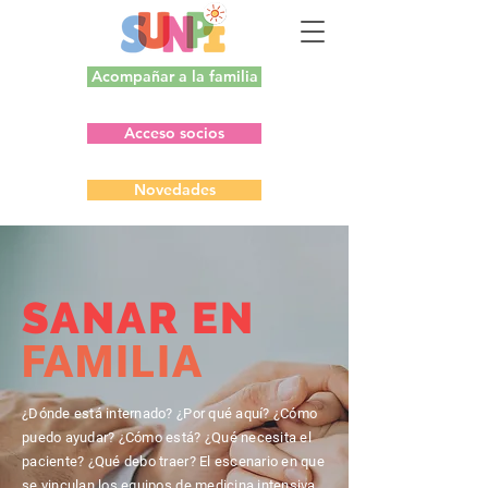
Acompañar a la familia
Acceso socios
Novedades
SANAR EN
FAMILIA
¿Dónde está internado? ¿Por qué aquí? ¿Cómo
puedo ayudar? ¿Cómo está? ¿Qué necesita el
paciente? ¿Qué debo traer? El escenario en que
se vinculan los equipos de medicina intensiva