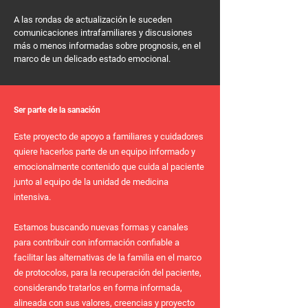
A las rondas de actualización le suceden
comunicaciones intrafamiliares y discusiones
más o menos informadas sobre prognosis, en el
marco de un delicado estado emocional.
Ser parte de la sanación
Este proyecto de apoyo a familiares y cuidadores
quiere hacerlos parte de un equipo informado y
emocionalmente contenido que cuida al paciente
junto al equipo de la unidad de medicina
intensiva.
Estamos buscando nuevas formas y canales
para contribuir con información confiable a
facilitar las alternativas de la familia en el marco
de protocolos, para la recuperación del paciente,
considerando tratarlos en forma informada,
alineada con sus valores, creencias y proyecto