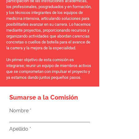
participación de las instituciones académicas,
los profesionales, posgraduados y en formación,
y los técnicos integrantes de los equipos de
medicina intensiva, articulando soluciones para
posibilitarles avanzar en su carrera. Lo hacemos
mediante proyectos, proporcionando recursos y
organizando actividades que abordan carencias
concretas o cuellos de botella para el avance de
la carrera y la mejora de la especialidad.
Un primer objetivo de esta comisión es
integrarse; reunir un equipo de miembros activos
que se comprometan con impulsar el proyecto y
ya estamos dando juntos pequeños pasos.
Sumarse a la Comisión
Nombre
Apellido