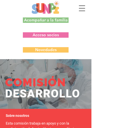
Acompañar a la familia
Acceso socios
Novedades
COMISIÓN
DESARROLLO
Sobre nosotros
Esta comisión trabaja en apoyo y con la