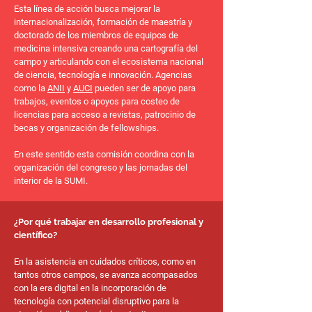
Esta línea de acción busca mejorar la
internacionalización, formación de maestría y
doctorado de los miembros de equipos de
medicina intensiva creando una cartografía del
campo y articulando con el ecosistema nacional
de ciencia, tecnología e innovación. Agencias
como la
ANII
y
AUCI
pueden ser de apoyo para
trabajos, eventos o apoyos para costeo de
licencias para acceso a revistas, patrocinio de
becas y organización de fellowships.
En este sentido esta comisión coordina con la
organización del congreso y las jornadas del
interior de la SUMI.
​​​​¿Por qué trabajar en desarrollo profesional y
científico?
En la asistencia en cuidados críticos, como en
tantos otros campos, se avanza acompasados
con la era digital en la incorporación de
tecnología con potencial disruptivo para la