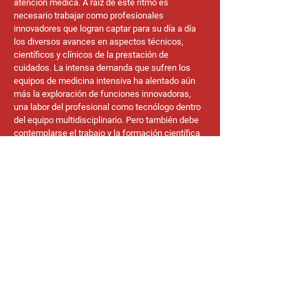
atención médica. A raíz de este ritmo es
necesario trabajar como profesionales
innovadores que logran captar para su día a día
los diversos avances en aspectos técnicos,
científicos y clínicos de la prestación de
cuidados. La intensa demanda que sufren los
equipos de medicina intensiva ha alentado aún
más la exploración de funciones innovadoras,
una labor del profesional como tecnólogo dentro
del equipo multidisciplinario. Pero también debe
contemplarse el trabajo y la formación científica
en los cuidados críticos, comprendiendo la
ciencia que sustenta las terapias avanzadas,
combinándola con una comprensión técnica
profunda de los equipos médicos y una amplia
gama de situaciones clínicas.
https://journals.sagepub.com/doi/full/10.1177/17
51143720903232
https://www.healthcareers.nhs.uk/explore-
roles/healthcare-science/roles-healthcare-
science/physiological-sciences/critical-care-
science