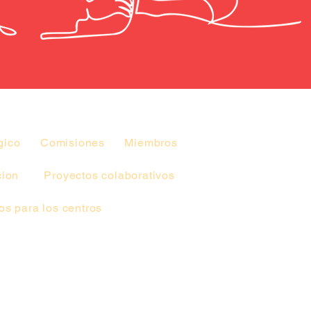
gico
Comisiones
Miembros
cion
Proyectos colaborativos
s para los centros