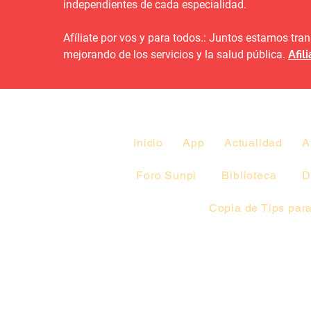
independientes de cada especialidad.
Afíliate por vos y para todos.: Juntos estamos tr
mejorando de los servicios y la salud pública.
Afil
Inicio
App
Actualidad
A
Foro Sunpi
Biblioteca
D
Copia de Tips para