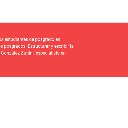
os estudiantes de posgrado en
 posgrados. Estructurar y escribir la
González Zunini
, especialista en