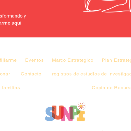
ansformando y
iarme aquí
filiarme
Eventos
Marco Estrategico
Plan Estrate
onar
Contacto
registros de estudios de investiga
 familias
Copia de Recurso