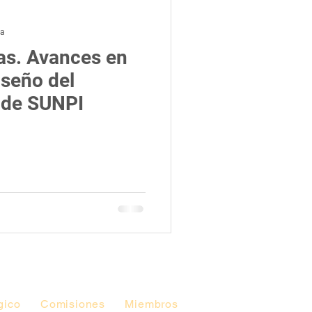
ra
ias. Avances en
iseño del
a de SUNPI
gico
Comisiones
Miembros