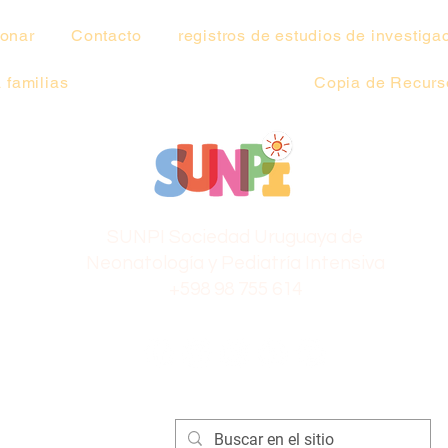
onar
Contacto
registros de estudios de investiga
 familias
Copia de Recurso
SUNPI Sociedad Uruguaya de
Neonatología y Pediatría Intensiva
+598 98 755 614