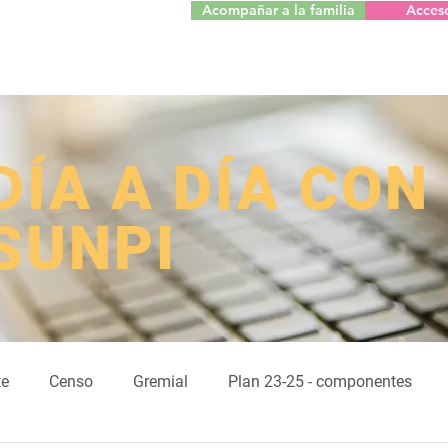
Acompañar a la familia
Acces
​DÍA A DÍA CON
SUNPI
te
Censo
Gremial
Plan 23-25 - componentes