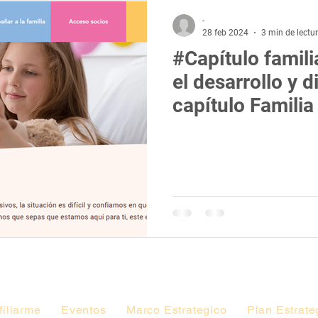
-
28 feb 2024
3 min de lectu
#Capítulo famil
el desarrollo y d
capítulo Famili
filiarme
Eventos
Marco Estrategico
Plan Estrate