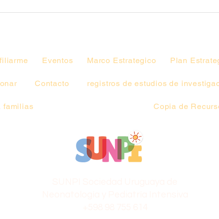
Copia de Jornada
Académica.
filiarme
Eventos
Marco Estrategico
Plan Estrate
onar
Contacto
registros de estudios de investiga
 familias
Copia de Recurso
SUNPI Sociedad Uruguaya de
Neonatología y Pediatría Intensiva
+598 98 755 614