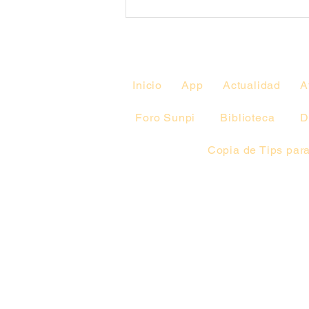
II Jornadas Académicas
Anuales de la UCIN-CHPR.
Facultad de Medicina-
UDELAR
Inicio
App
Actualidad
A
Foro Sunpi
Biblioteca
D
Copia de Tips para