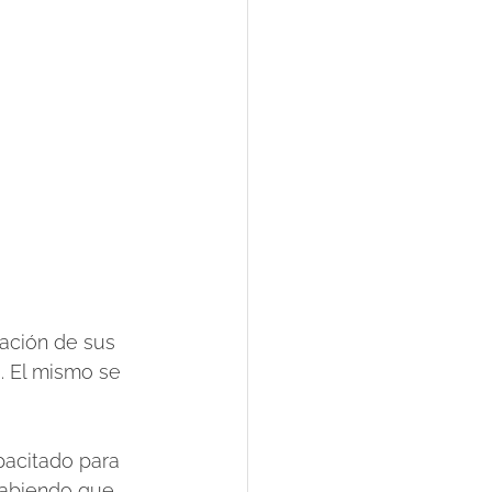
ración de sus 
. El mismo se 
acitado para  
sabiendo que 