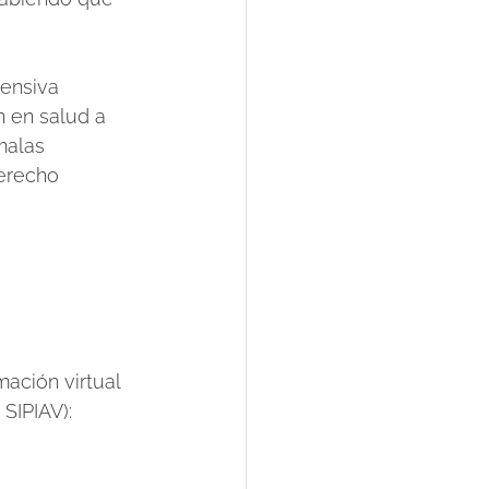
tensiva 
n en salud a 
malas 
derecho 
ación virtual 
SIPIAV): 