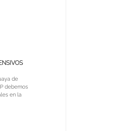
ENSIVOS 
uaya de 
UCIP debemos 
les en la 