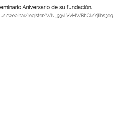
Seminario Aniversario de su fundación. 
m.us/webinar/register/WN_93vLVvMWRhCksYjlihs3eg