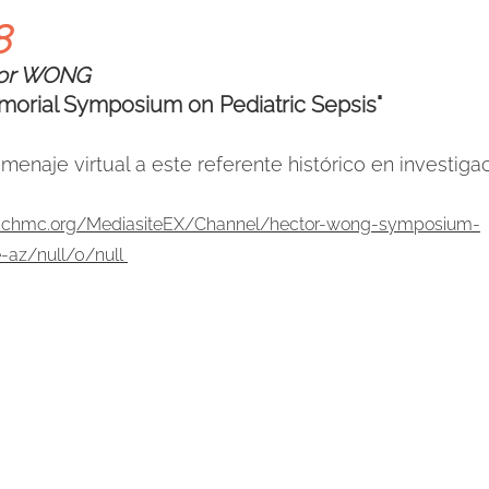
8
tor WONG
orial Symposium on Pediatric Sepsis"
menaje virtual a este referente histórico en investiga
.cchmc.org/MediasiteEX/Channel/hector-wong-symposium-
-az/null/0/null