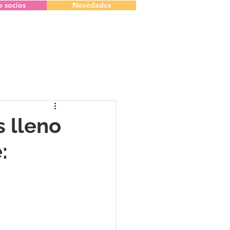
o socios
Novedades
 lleno
: