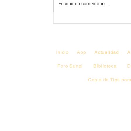
Escribir un comentario...
II Jornadas Académicas
Anuales de la UCIN-CHPR.
Facultad de Medicina-
UDELAR
Inicio
App
Actualidad
A
Foro Sunpi
Biblioteca
D
Copia de Tips para