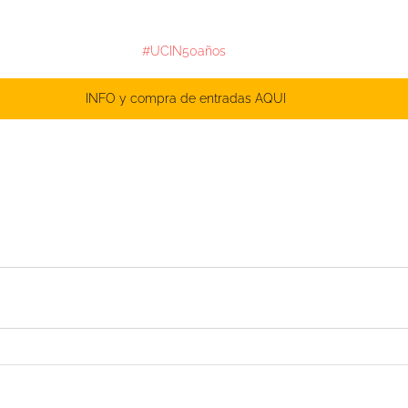
#UCIN50años
INFO y compra de entradas AQUI