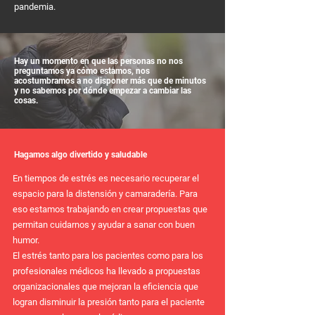
pandemia.
Hay un momento en que las personas no nos
preguntamos ya cómo estamos, nos
acostumbramos a no disponer más que de minutos
y no sabemos por dónde empezar a cambiar las
cosas.
Hagamos algo divertido y saludable
En tiempos de estrés es necesario recuperar el
espacio para la distensión y camaradería. Para
eso estamos trabajando en crear propuestas que
permitan cuidarnos y ayudar a sanar con buen
humor.
El estrés tanto para los pacientes como para los
profesionales médicos ha llevado a propuestas
organizacionales que mejoran la eficiencia que
logran disminuir la presión tanto para el paciente