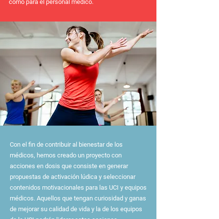
como para el personal médico.
Con el fin de contribuir al bienestar de los
médicos, hemos creado un proyecto con
acciones en dosis que consiste en generar
propuestas de activación lúdica y seleccionar
contenidos motivacionales para las UCI y equipos
médicos. Aquellos que tengan curiosidad y ganas
de mejorar su calidad de vida y la de los equipos