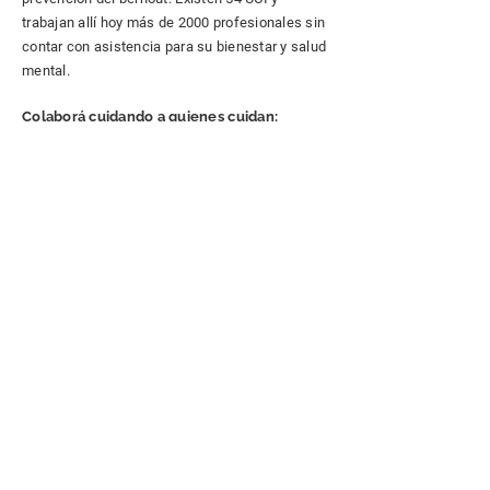
trabajan allí hoy más de 2000 profesionales sin
contar con asistencia para su bienestar y salud
mental.
Colaborá cuidando a quienes cuidan:
Apadriná a un integrante del equipo de
salud.
Transferencia bancaria ITAU
Doná mediante transferencia bancaria a
nuestra cuenta ITAU.
Cuenta corriente pesos ITAU
Número 953049
Caja de ahorro dólares ITAU Número
8415408
Monto único Mercado Pago