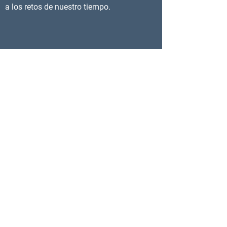
a los retos de nuestro tiempo.
5
Alianzas
Necesariamente, SUNPI es una
organización basada en alianzas que
busca una composición multidisciplinar e
internacional. La Sociedad y este proyecto