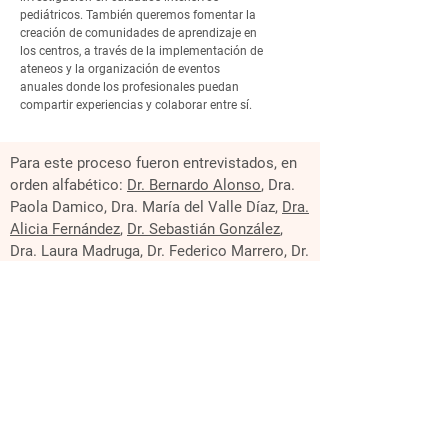
pediátricos. También queremos fomentar la
creación de comunidades de aprendizaje en
los centros, a través de la implementación de
ateneos y la organización de eventos
anuales donde los profesionales puedan
compartir experiencias y colaborar entre sí.
Para este proceso fueron entrevistados, en
orden alfabético:
Dr. Bernardo Alonso
, Dra.
Paola Damico, Dra. María del Valle Díaz,
Dra.
Alicia Fernández
,
Dr. Sebastián González
,
Dra. Laura Madruga, Dr. Federico Marrero, Dr.
Joaquín Pérez,
Lic. Psic. Julieta Potrie
, Prof.
Dr. Héctor Telechea.
Equipo técnico de apoyo:
Adrian Muñiz
,
secretaria,
Br Olivia Fascioli
, Asistente de
Proyecto. La dirección y formulación estuvo
a cargo del
Ma Diego Tarallo
.