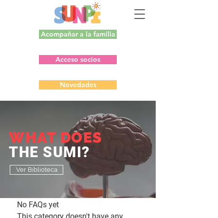
Acompañar a la familia
Acceso socios
Novedades
WHAT DOES
THE SUMI?
Ver Biblioteca
No FAQs yet
This category doesn't have any