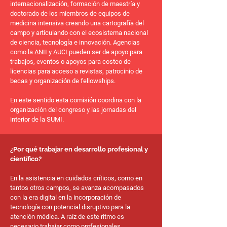
internacionalización, formación de maestría y
doctorado de los miembros de equipos de
medicina intensiva creando una cartografía del
campo y articulando con el ecosistema nacional
de ciencia, tecnología e innovación. Agencias
como la
ANII
y
AUCI
pueden ser de apoyo para
trabajos, eventos o apoyos para costeo de
licencias para acceso a revistas, patrocinio de
becas y organización de fellowships.
En este sentido esta comisión coordina con la
organización del congreso y las jornadas del
interior de la SUMI.
​​​​¿Por qué trabajar en desarrollo profesional y
científico?
En la asistencia en cuidados críticos, como en
tantos otros campos, se avanza acompasados
con la era digital en la incorporación de
tecnología con potencial disruptivo para la
atención médica. A raíz de este ritmo es
necesario trabajar como profesionales