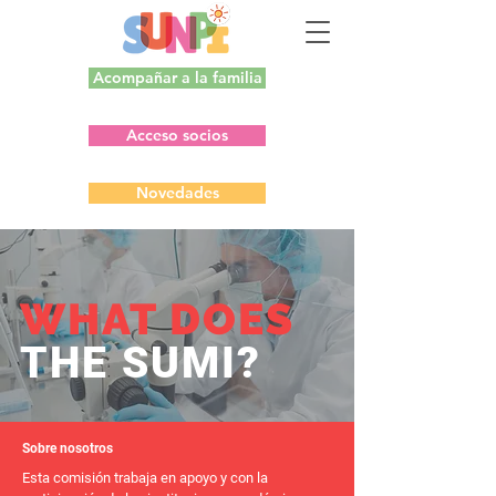
Acompañar a la familia
Acceso socios
Novedades
WHAT DOES
THE SUMI?
Sobre nosotros
Esta comisión trabaja en apoyo y con la