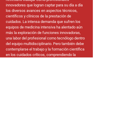
innovadores que logran captar para su día a día
los diversos avances en aspectos técnicos,
científicos y clínicos de la prestación de
cuidados. La intensa demanda que sufren los
equipos de medicina intensiva ha alentado aún
más la exploración de funciones innovadoras,
una labor del profesional como tecnólogo dentro
del equipo multidisciplinario. Pero también debe
contemplarse el trabajo y la formación científica
en los cuidados críticos, comprendiendo la
ciencia que sustenta las terapias avanzadas,
combinándola con una comprensión técnica
profunda de los equipos médicos y una amplia
gama de situaciones clínicas.
https://journals.sagepub.com/doi/full/10.1177/17
51143720903232
https://www.healthcareers.nhs.uk/explore-
roles/healthcare-science/roles-healthcare-
science/physiological-sciences/critical-care-
science