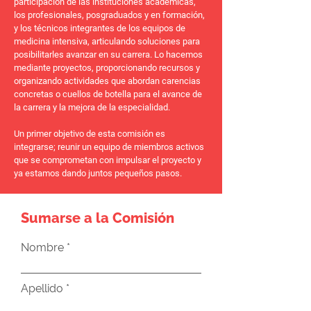
participación de las instituciones académicas,
los profesionales, posgraduados y en formación,
y los técnicos integrantes de los equipos de
medicina intensiva, articulando soluciones para
posibilitarles avanzar en su carrera. Lo hacemos
mediante proyectos, proporcionando recursos y
organizando actividades que abordan carencias
concretas o cuellos de botella para el avance de
la carrera y la mejora de la especialidad.
Un primer objetivo de esta comisión es
integrarse; reunir un equipo de miembros activos
que se comprometan con impulsar el proyecto y
ya estamos dando juntos pequeños pasos.
Sumarse a la Comisión
Nombre
Apellido