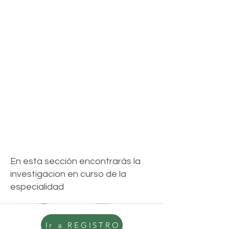
Somos una organización dedicada a
la investigación médica en el campo
de la neonatología y pediatría
intensiva. Nuestro objetivo es mejorar
la salud y el bienestar de los recién
nacidos y niños en situación crítica.
Contamos con un equipo de expertos
altamente capacitados y
comprometidos con la excelencia en
la investigación clínica.
En esta sección encontrarás la
investigacion en curso de la
especialidad
Ir a REGISTRO