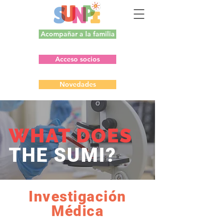
Acompañar a la familia
Acceso socios
Novedades
WHAT DOES
THE SUMI?
Investigación
Médica