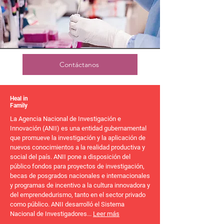
Contáctanos
Heal in
Family
La Agencia Nacional de Investigación e
Innovación (ANII) es una entidad gubernamental
que promueve la investigación y la aplicación de
nuevos conocimientos a la realidad productiva y
social del país. ANII pone a disposición del
público fondos para proyectos de investigación,
becas de posgrados nacionales e internacionales
y programas de incentivo a la cultura innovadora y
del emprendedurismo, tanto en el sector privado
como público. ANII desarrolló el Sistema
Nacional de Investigadores...
Leer más