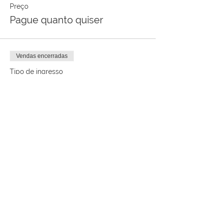
Preço
Pague quanto quiser
Vendas encerradas
Tipo de ingresso
Webinar LARed (Entrada
Gratis)
Mais informações
Preço
US$ 0,00