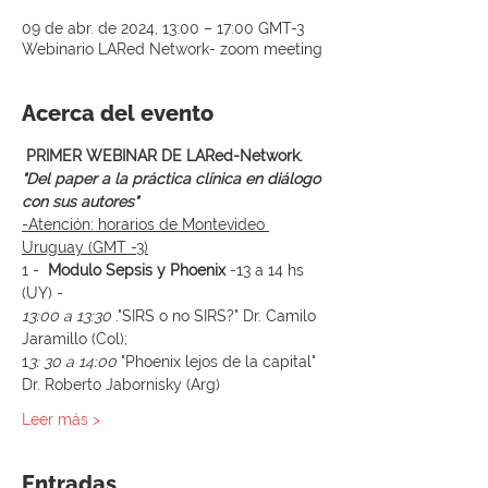
09 de abr. de 2024, 13:00 – 17:00 GMT-3
Webinario LARed Network- zoom meeting
Acerca del evento
PRIMER WEBINAR DE LARed-Network.
"Del paper a la práctica clínica en diálogo 
con sus autores" 
-Atención: horarios de Montevideo 
Uruguay (GMT -3)
1 -  
Modulo Sepsis y Phoenix 
-13 a 14 hs 
(UY) -
13:00 a 13:30
 ."SIRS o no SIRS?" Dr. Camilo 
Jaramillo (Col); 
1
3: 30 a 14:00
 "Phoenix lejos de la capital" 
Dr. Roberto Jabornisky (Arg) 
Leer más >
Entradas