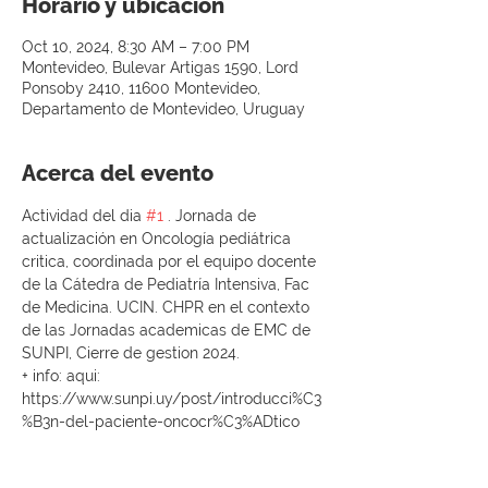
Horario y ubicación
Oct 10, 2024, 8:30 AM – 7:00 PM
Montevideo, Bulevar Artigas 1590, Lord
Ponsoby 2410, 11600 Montevideo,
Departamento de Montevideo, Uruguay
Acerca del evento
Actividad del dia 
#1
 . Jornada de 
actualización en Oncología pediátrica 
critica, coordinada por el equipo docente 
de la Cátedra de Pediatría Intensiva, Fac 
de Medicina. UCIN. CHPR en el contexto 
de las Jornadas academicas de EMC de 
SUNPI, Cierre de gestion 2024. 
+ info: aqui: 
https://www.sunpi.uy/post/introducci%C3
%B3n-del-paciente-oncocr%C3%ADtico