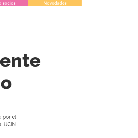
o socios
Novedades
iente
co
a por el
a. UCIN.