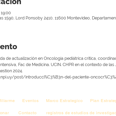
cación
 19:00
gas 1590, Lord Ponsoby 2410, 11600 Montevideo, Departamen
vento
ada de actualización en Oncología pediátrica critica, coordin
 Intensiva, Fac de Medicina. UCIN. CHPR en el contexto de la
estion 2024. 
w.sunpi.uy/post/introducci%C3%B3n-del-paciente-oncocr%C3%
filiarme
Eventos
Marco Estrategico
Plan Estrate
onar
Contacto
registros de estudios de investiga