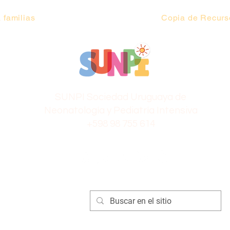
 familias
Copia de Recurso
SUNPI Sociedad Uruguaya de
Neonatología y Pediatría Intensiva
+598 98 755 614