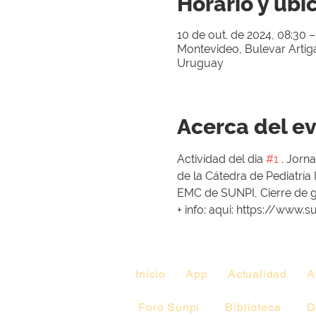
Horario y ubi
10 de out. de 2024, 08:30 –
Montevideo, Bulevar Arti
Uruguay
Acerca del e
Actividad del dia 
#1
 . Jorn
de la Cátedra de Pediatría
EMC de SUNPI, Cierre de g
+ info: aqui: https://ww
Inicio
App
Actualidad
A
Foro Sunpi
Biblioteca
D