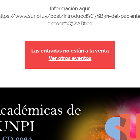
Información aquí:
https://www.sunpi.uy/post/introducci%C3%B3n-del-paciente
Las entradas no están a la venta
Ver otros eventos