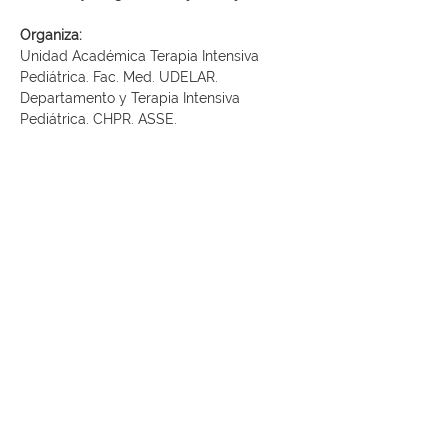
Organiza:
Unidad Académica Terapia Intensiva 
Pediátrica. Fac. Med. UDELAR. 
Departamento y Terapia Intensiva 
Pediátrica. CHPR. ASSE.
Leer más >
SUNPI Sociedad Uruguaya de
Neonatología y Pediatría Intensiva
+598 98 755 614