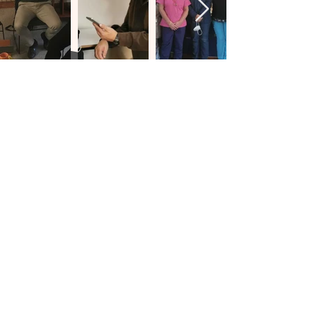
SUNPI Sociedad Uruguaya de
Neonatología y Pediatría Intensiva
+598 98 755 614
Los conceptos y opiniones en este sitio web y