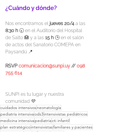
¿Cuándo y dónde?
Nos encontramos el 
jueves 20/4 
a las
8:30 h
🕣 
en el Auditorio del Hospital 
de Salto 🏥 y a las 
15 h
🕒 
en el salón 
de actos del Sanatorio COMEPA en 
Paysandú 
📍
RSVP 
comunicacion@sunpi.uy
 // 
098 
755 614
SUNPI es tu lugar y nuestra 
comunidad 
💜
cuidados intensivos
neonatología
pediatría intensiva
ods3
intensivistas pediátricos
medicina intensiva
pediatría
cti infantil
plan estratégico
intensivistas
familiares y pacientes