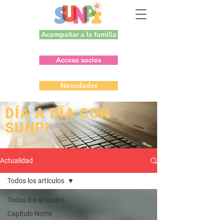
Acompañar a la familia
Acceso socios
Novedades
​DÍA A DÍA CON
SUNPI
Actualidad
Todos los artículos
Todos los artículos
Capítulo Norte