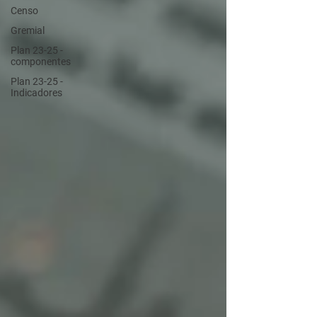
Censo
Gremial
Plan 23-25 -
componentes
Plan 23-25 -
Indicadores