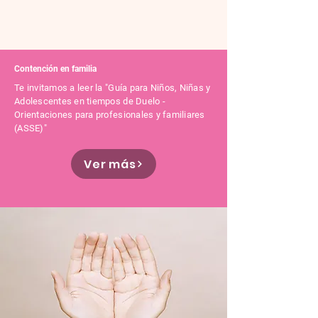
Contención en familia
Te invitamos a leer la "Guía para Niños, Niñas y
Adolescentes en tiempos de Duelo -
Orientaciones para profesionales y familiares
(ASSE)"
Ver más