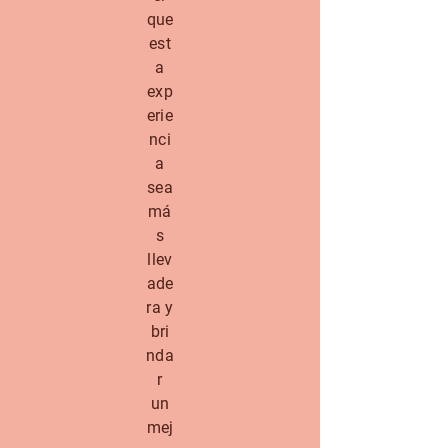
que
est
a
exp
erie
nci
a
sea
má
s
llev
ade
ra y
bri
nda
r
un
mej