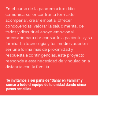
E
n el curso de la pandemia fue difícil
comunicarse, encontrar la forma de
acompañar, crear empatía, ofrecer
condolencias, valorar la salud mental de
todos y discutir el apoyo emocional
necesario para dar consuelo a pacientes y su
familia.
La tecnología y los medios pueden
ser una forma más de proximidad y
respuesta a contingencias, este proyecto
responde a esta necesidad de vinculación a
distancia con la familia.
Te invitamos a ser parte de “Sanar en Familia” y
sumar a todo el equipo de tu unidad dando cinco
pasos sencillos.