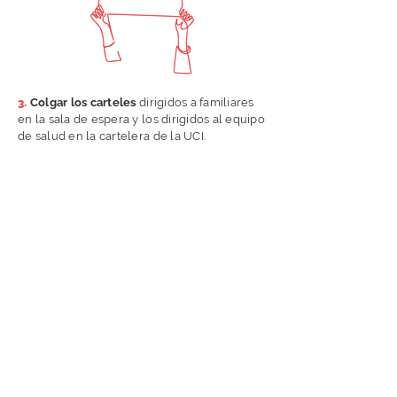
3.
Colgar los carteles
dirigidos a familiares
en la sala de espera y los dirigidos al equipo
de salud en la cartelera de la UCI.
4.
Cuando hables con los familiares
presenta este espacio,
describiendo
la
forma de conectarse y cómo lo beneficiará
a la hora de acompañar al convaleciente y
transmitir las novedades.