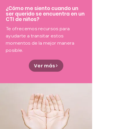
¿Cómo me siento cuando un
ser querido se encuentra en un
CTI de niños?
Te ofrecemos recursos para
ayudarte a transitar estos
momentos de la mejor manera
posible.
Ver más