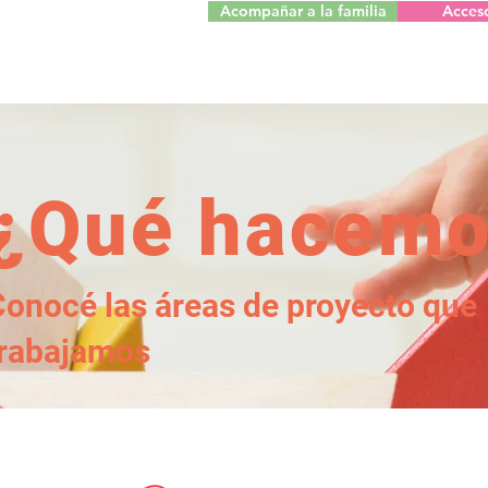
Acompañar a la familia
Acces
¿Qué hacemo
Conocé las áreas de proyecto que
trabajamos