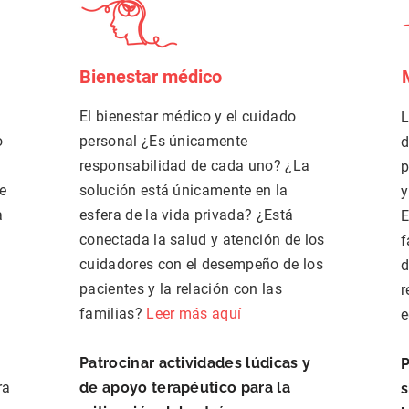
Bienestar médico
El bienestar médico y el cuidado
L
o
personal ¿Es únicamente
d
responsabilidad de cada uno? ¿La
p
ue
solución está únicamente en la
y
a
esfera de la vida privada? ¿Está
E
conectada la salud y atención de los
f
cuidadores con el desempeño de los
d
pacientes y la relación con las
r
familias?
Leer más aquí
e
Patrocinar actividades lúdicas y
P
ra
de apoyo terapéutico para la
s