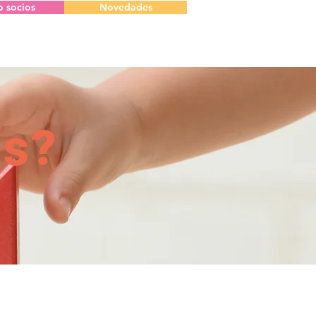
o socios
Novedades
s?