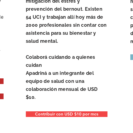
y
mitigación del estrés y
h
prevención del bernout. Existen
s
de
54 UCI y trabajan allí hoy más de
c
2000 profesionales sin contar con
p
asistencia para su bienestar y
d
salud mental.
m
1
Colaborá cuidando a quienes
cuidan
Apadriná a un integrante del
equipo de salud con una
colaboración mensual de USD
$10.
Contribuir con USD $10 por mes